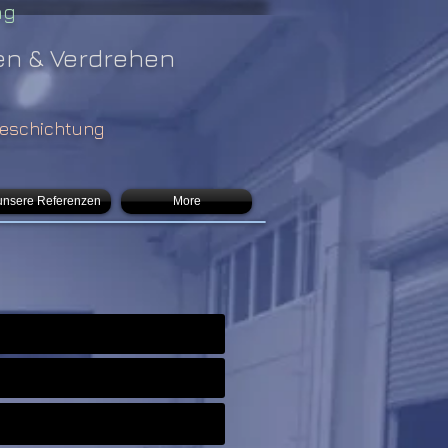
ng
en & Verdrehen
eschichtung
unsere Referenzen
More