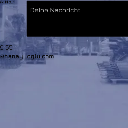
k No.:1
,
9 55
u@hanaylioglu.com