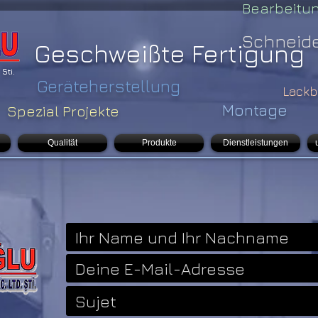
Bearbeitu
Schneid
Geschweißte Fertigung
Sti.
Geräteherstellung
Lackb
Montage
Spezial Projekte
Qualität
Produkte
Dienstleistungen